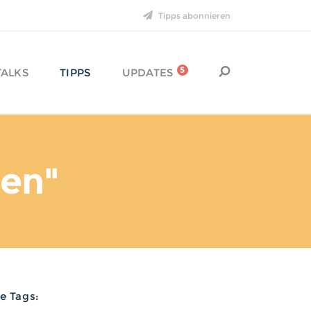
Tipps abonnieren
29. DEZEMBER 2015
Feuer frei für
schräge
Ideen
!
5
TALKS
TIPPS
UPDATES
16. DEZEMBER 2015
Neuer Talk: Die
Geheimnisse digitaler
Plattformen
een"
10. DEZEMBER 2015
Lieben Dank an
Max
für
die neue Website!
le Tags: