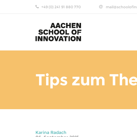
+49 (0) 241 91 880 770
mail@schoolofin
Tips zum The
Karina Radach