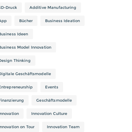
25. NOVEMBER 2015
3D-Druck
Additive Manufacturing
Innovativ für eine
gute
Sache
: Fadi kocht
syrisch…
App
Bücher
Business Ideation
Business Ideen
18. NOVEMBER 2015
Business Model Innovation
Poster Innoversum
für
den Workspace
Design Thinking
innovativer Teams
Digitale Geschäftsmodelle
Entrepreneurship
Events
09. NOVEMBER 2015
Spacige Erfahrung:
Sieh
Finanzierung
Geschäftsmodelle
die Welt anders!
Innovation
Innovation Culture
Innovation on Tour
Innovation Team
MEHR LADEN …