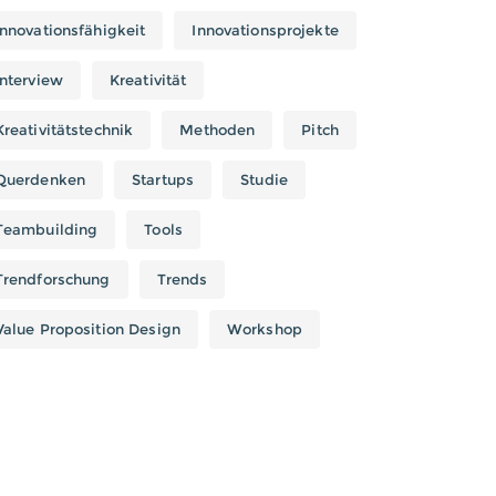
Innovationsfähigkeit
Innovationsprojekte
Interview
Kreativität
Kreativitätstechnik
Methoden
Pitch
Querdenken
Startups
Studie
Teambuilding
Tools
Trendforschung
Trends
Value Proposition Design
Workshop