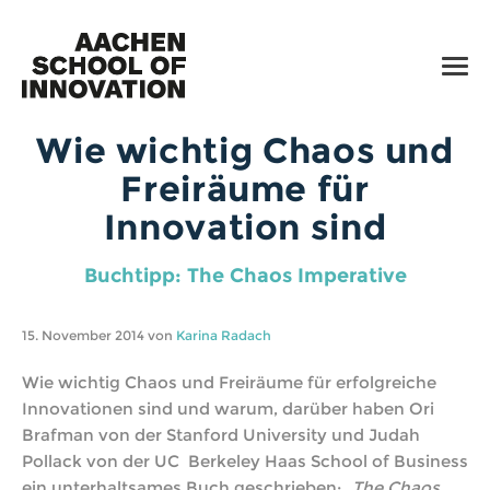
SERVICES
WORKSHOPS
TOOLS
Wie wichtig Chaos und
TALKS
Freiräume für
TIPPS
Innovation sind
UPDATES
5
Buchtipp: The Chaos Imperative
+49 (0) 241 91 880 770
15. November 2014 von
Karina Radach
E-Mail
Wie wichtig Chaos und Freiräume für erfolgreiche
Innovationen sind und warum, darüber haben Ori
Facebook
Brafman von der Stanford University und Judah
Impressum
Pollack von der UC Berkeley Haas School of Business
ein unterhaltsames Buch geschrieben:
„The Chaos