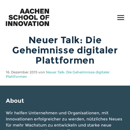
SERVICES
WORKSHOPS
TOOLS
Neuer Talk: Die
TALKS
Geheimnisse digitaler
TIPPS
Plattformen
UPDATES
5
16. Dezember 2015 von
Neuer Talk: Die Geheimnisse digitaler
Plattformen
+49 (0) 241 91 880 770
E-Mail
About
Facebook
Wir helfen Unternehmen und Organisationen, mit
Innovationen erfolgreicher zu werden, nützliches Neues
Impressum
für mehr Wachstum zu entwickeln und starke neue