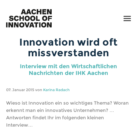
SERVICES
WORKSHOPS
TOOLS
Innovation wird oft
TALKS
missverstanden
TIPPS
Interview mit den Wirtschaftlichen
UPDATES
5
Nachrichten der IHK Aachen
07. Januar 2015 von
Karina Radach
+49 (0) 241 91 880 770
Wieso ist Innovation ein so wichtiges Thema? Woran
E-Mail
erkennt man ein innovatives Unternehmen? …
Facebook
Antworten findet Ihr im folgenden kleinen
Interview…
Impressum