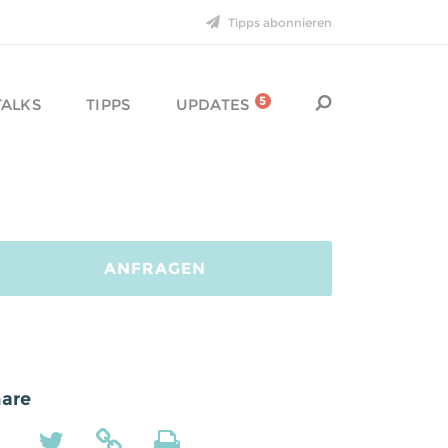
Tipps abonnieren
29. DEZEMBER 2015
Feuer frei für
schräge
Ideen
!
5
TALKS
TIPPS
UPDATES
16. DEZEMBER 2015
Neuer Talk: Die
Geheimnisse digitaler
Plattformen
ANFRAGEN
10. DEZEMBER 2015
Lieben Dank an
Max
für
die neue Website!
are