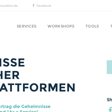
novation.de
Facebook
SERVICES
WORKSHOPS
TOOLS
ISSE
HER
PLATTFORMEN
Sh
ortrag die Geheimnisse