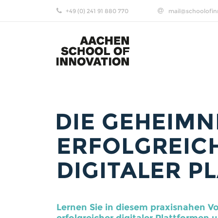
+49 (0) 241 91 880 770
mail@schoolofin
DIE GEHEIMN
ERFOLGREIC
DIGITALER 
Lernen Sie in diesem praxisnahen V