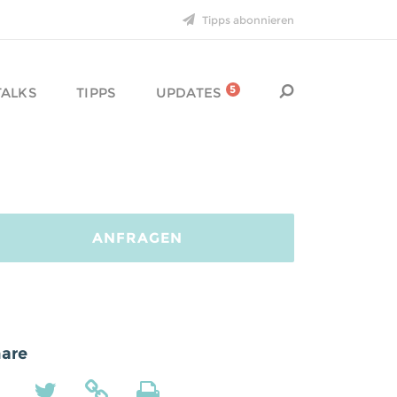
Tipps abonnieren
29. DEZEMBER 2015
Feuer frei für
schräge
Ideen
!
5
TALKS
TIPPS
UPDATES
16. DEZEMBER 2015
Neuer Talk: Die
Geheimnisse digitaler
Plattformen
ANFRAGEN
10. DEZEMBER 2015
Lieben Dank an
Max
für
die neue Website!
are